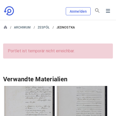
Anmelden
ARCHIWUM
ZESPÓŁ
JEDNOSTKA
Portlet ist temporär nicht erreichbar.
Verwandte Materialien