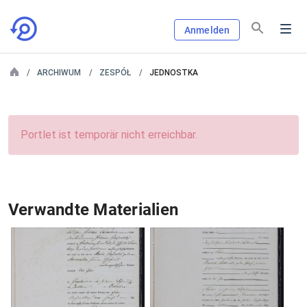
Anmelden
ARCHIWUM
ZESPÓŁ
JEDNOSTKA
Portlet ist temporär nicht erreichbar.
Verwandte Materialien