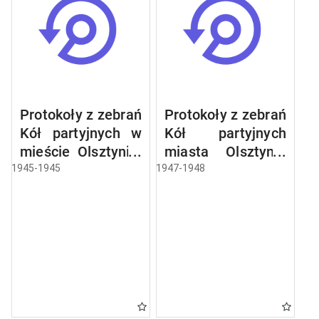
Protokoły z zebrań
Protokoły z zebrań
Kół partyjnych w
Kół partyjnych
mieście Olsztynie:
miasta Olsztyna:
Centrala
Centrala
1945-1945
1947-1948
Papiernicza,
Handlowa
Centrala Mięsna,
Materiałów
Jednostka
Budowlanych,
Wojskowa Nr
Centrala Skór
1729, Krajowe
Surowych,
Biuro Wyborcze,
Centrala Węglowa,
Jednostka
Olsztyńskie
Wojskowa Nr
Zakłady Ceramiki