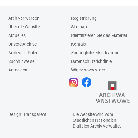
4648, miejskie
Czerownej, PPB,
Zakłady
Polska Agencja
Archivar werden
Registrierung
Komunikacyjne,
Drewna (Pagad),
Über die Website
Sitemap
Urząd
Zakłady
Aktuelles
Identifizieren Sie das Material
Likwidacyjny,
Oczyszczania
Unsere Archive
Kontakt
Powszechny Dom
Miasta, Związek
Archive in Polen
Zugänglichkeitserklärung
Towarowy, PWM-
Zawodowy
Suchhinweise
Datenschutzrichtlinie
Metalowiec,
Pracowników
Anmelden
Włącz nowy slider
Rzeźnia Miejska,
Rolnych
Spółdzielnia
Mleczarsko-
Jajczarska
Design
: Transparent
Die Website wird vom
Staatlichen
Nationalen
Digitalen Archiv
verwaltet