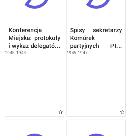
Konferencja
Spisy sekretarzy
Miejska: protokoły
Komórek
i wykaz delegatów,
partyjnych PPR
sprawozdania,
miasta Olsztyna
1945-1948
1945-1947
rezolucje