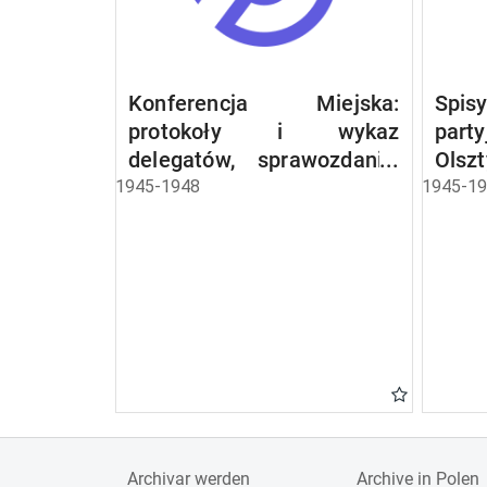
Konferencja Miejska:
Spis
protokoły i wykaz
part
delegatów, sprawozdania,
Olsz
rezolucje
1945-1948
1945-1
Archivar werden
Archive in Polen