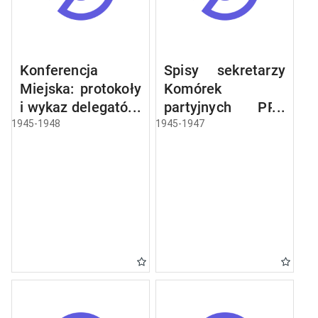
Konferencja
Spisy sekretarzy
Miejska: protokoły
Komórek
i wykaz delegatów,
partyjnych PPR
sprawozdania,
miasta Olsztyna
1945-1948
1945-1947
rezolucje