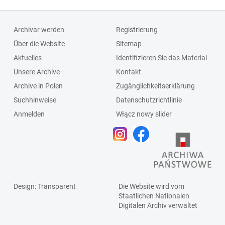
4648, miejskie
Czerownej, PPB,
Zakłady
Polska Agencja
Archivar werden
Registrierung
Komunikacyjne,
Drewna (Pagad),
Über die Website
Sitemap
Urząd
Zakłady
Aktuelles
Identifizieren Sie das Material
Likwidacyjny,
Oczyszczania
Unsere Archive
Kontakt
Powszechny Dom
Miasta, Związek
Archive in Polen
Zugänglichkeitserklärung
Towarowy, PWM-
Zawodowy
Suchhinweise
Datenschutzrichtlinie
Metalowiec,
Pracowników
Anmelden
Włącz nowy slider
Rzeźnia Miejska,
Rolnych
Spółdzielnia
Mleczarsko-
Jajczarska
Design
: Transparent
Die Website wird vom
Staatlichen
Nationalen
Digitalen Archiv
verwaltet