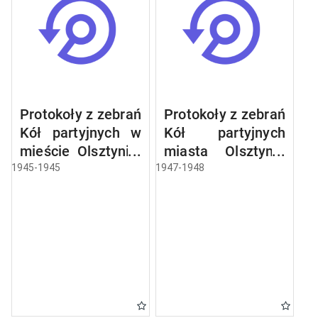
Protokoły z zebrań
Protokoły z zebrań
Kół partyjnych w
Kół partyjnych
mieście Olsztynie:
miasta Olsztyna:
Centrala
Centrala
1945-1945
1947-1948
Papiernicza,
Handlowa
Centrala Mięsna,
Materiałów
Jednostka
Budowlanych,
Wojskowa Nr
Centrala Skór
1729, Krajowe
Surowych,
Biuro Wyborcze,
Centrala Węglowa,
Jednostka
Olsztyńskie
Wojskowa Nr
Zakłady Ceramiki