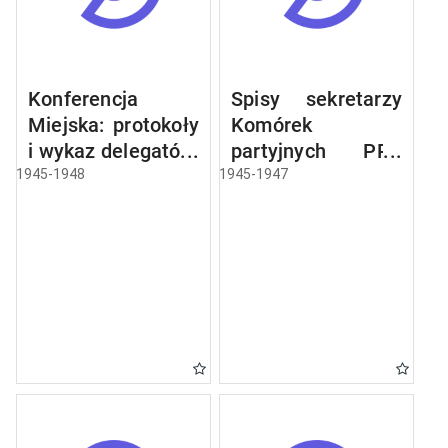
Konferencja
Spisy sekretarzy
Miejska: protokoły
Komórek
i wykaz delegatów,
partyjnych PPR
sprawozdania,
miasta Olsztyna
1945-1948
1945-1947
rezolucje