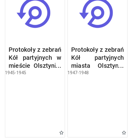
Protokoły z zebrań
Protokoły z zebrań
Kół partyjnych w
Kół partyjnych
mieście Olsztynie:
miasta Olsztyna:
Centrala
Centrala
1945-1945
1947-1948
Papiernicza,
Handlowa
Centrala Mięsna,
Materiałów
Jednostka
Budowlanych,
Wojskowa Nr
Centrala Skór
1729, Krajowe
Surowych,
Biuro Wyborcze,
Centrala Węglowa,
Jednostka
Olsztyńskie
Wojskowa Nr
Zakłady Ceramiki