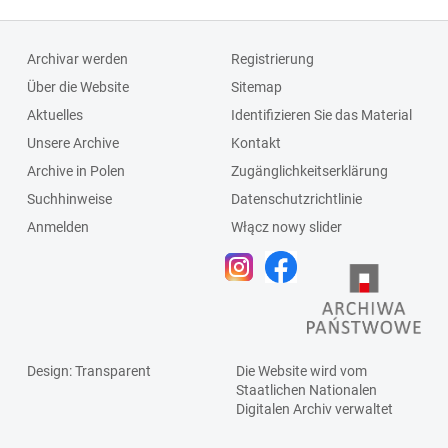
4648, miejskie
Czerownej, PPB,
Zakłady
Polska Agencja
Archivar werden
Registrierung
Komunikacyjne,
Drewna (Pagad),
Über die Website
Sitemap
Urząd
Zakłady
Aktuelles
Identifizieren Sie das Material
Likwidacyjny,
Oczyszczania
Unsere Archive
Kontakt
Powszechny Dom
Miasta, Związek
Archive in Polen
Zugänglichkeitserklärung
Towarowy, PWM-
Zawodowy
Suchhinweise
Datenschutzrichtlinie
Metalowiec,
Pracowników
Anmelden
Włącz nowy slider
Rzeźnia Miejska,
Rolnych
Spółdzielnia
Mleczarsko-
Jajczarska
Design
: Transparent
Die Website wird vom
Staatlichen
Nationalen
Digitalen Archiv
verwaltet