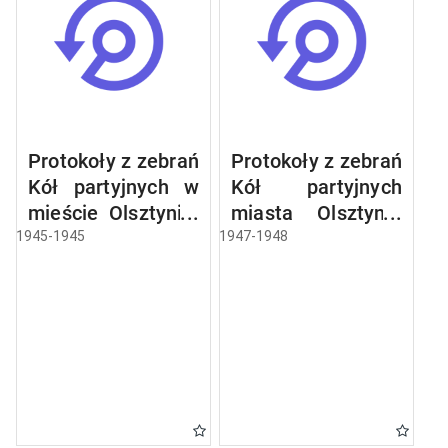
Protokoły z zebrań
Protokoły z zebrań
Kół partyjnych w
Kół partyjnych
mieście Olsztynie:
miasta Olsztyna:
Centrala
Centrala
1945-1945
1947-1948
Papiernicza,
Handlowa
Centrala Mięsna,
Materiałów
Jednostka
Budowlanych,
Wojskowa Nr
Centrala Skór
1729, Krajowe
Surowych,
Biuro Wyborcze,
Centrala Węglowa,
Jednostka
Olsztyńskie
Wojskowa Nr
Zakłady Ceramiki