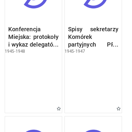
Konferencja
Spisy sekretarzy
Miejska: protokoły
Komórek
i wykaz delegatów,
partyjnych PPR
sprawozdania,
miasta Olsztyna
1945-1948
1945-1947
rezolucje