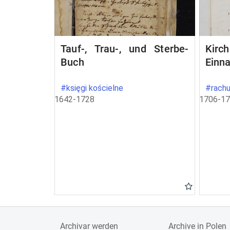
Tauf-, Trau-, und Sterbe-
Kir
Buch
Einn
#księgi kościelne
#rachu
1642-1728
1706-1
Archivar werden
Archive in Polen