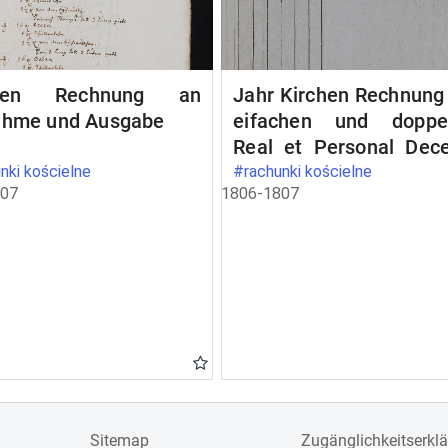
chen Rechnung an
Jahr Kirchen Rechnung
ahme und Ausgabe
eifachen und doppe
Real et Personal Dec
wie auch aller Einn
nki kościelne
#rachunki kościelne
707
1806-1807
und Ausgabe, nebst 
Rechnung
Sitemap
Zugänglichkeitserkl