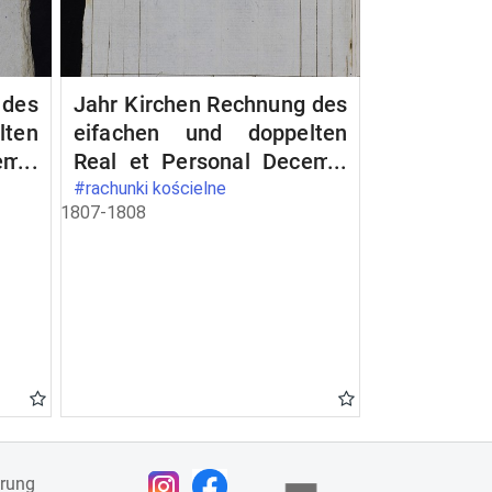
 des
Jahr Kirchen Rechnung des
lten
eifachen und doppelten
ems,
Real et Personal Decems,
ahme
wie auch aller Einnahme
#rachunki kościelne
1807-1808
Bau-
und Ausgabe, nebst Bau-
Rechnung
ärung