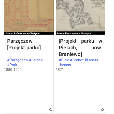
Parzęczew
[Projekt parku w
[Projekt parku]
Pielach, pow.
Braniewo]
#Parzęczew #Larass
#Piele #Brandt #Larass
#Park
Johann
1880-1900
1871