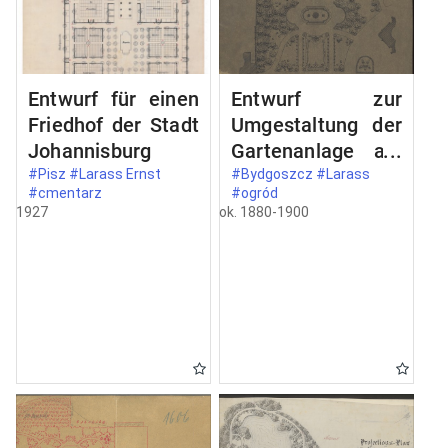
Entwurf für einen
Entwurf zur
Friedhof der Stadt
Umgestaltung der
Johannisburg
Gartenanlage am
neuen
#Pisz #Larass Ernst
#Bydgoszcz #Larass
#cmentarz
#ogród
Monumental-
1927
ok. 1880-1900
Brunnen in
Bromberg