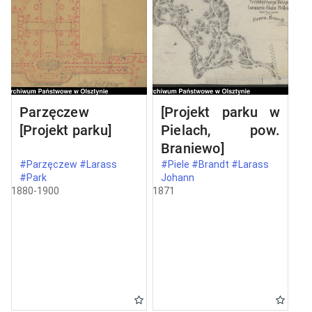
Parzęczew
[Projekt parku w
[Projekt parku]
Pielach, pow.
Braniewo]
#Parzęczew #Larass
#Piele #Brandt #Larass
#Park
Johann
1880-1900
1871