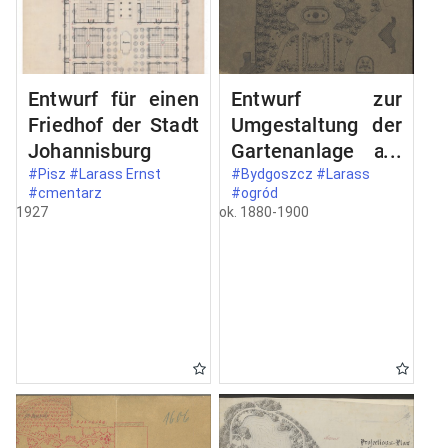
Entwurf für einen
Entwurf zur
Friedhof der Stadt
Umgestaltung der
Johannisburg
Gartenanlage am
neuen
#Pisz #Larass Ernst
#Bydgoszcz #Larass
#cmentarz
#ogród
Monumental-
1927
ok. 1880-1900
Brunnen in
Bromberg