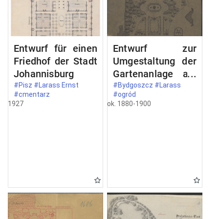
Entwurf für einen
Entwurf zur
Friedhof der Stadt
Umgestaltung der
Johannisburg
Gartenanlage am
neuen
#Pisz #Larass Ernst
#Bydgoszcz #Larass
#cmentarz
#ogród
Monumental-
1927
ok. 1880-1900
Brunnen in
Bromberg