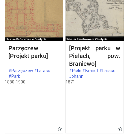
Parzęczew
[Projekt parku w
[Projekt parku]
Pielach, pow.
Braniewo]
#Parzęczew #Larass
#Piele #Brandt #Larass
#Park
Johann
1880-1900
1871