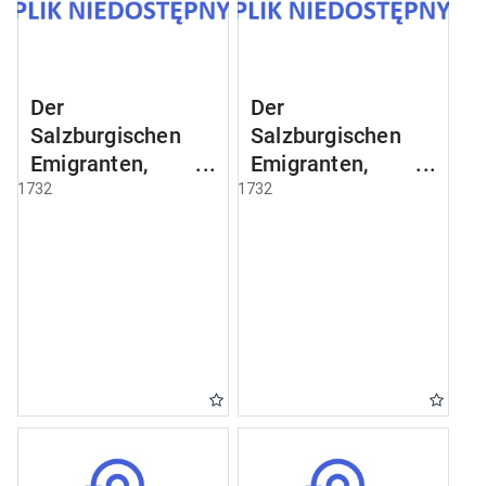
Der
Der
Salzburgischen
Salzburgischen
Emigranten,
Emigranten,
welche nach
welche nach
1732
1732
Koenigsberg
Koenigsberg
angekommen sind
angekommen sind
[Examen 3]
[Examen 27]