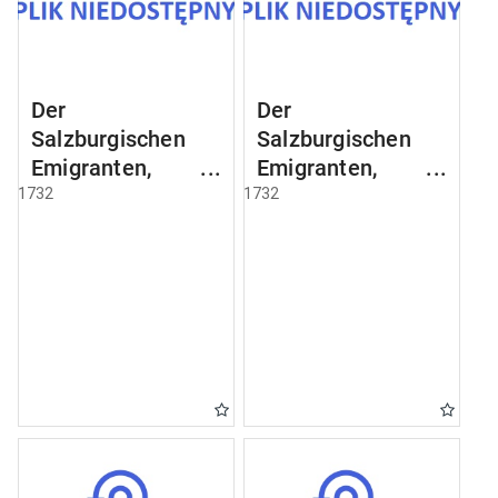
Der
Der
Salzburgischen
Salzburgischen
Emigranten,
Emigranten,
welche nach
welche nach
1732
1732
Koenigsberg
Koenigsberg
angekommen sind
angekommen sind
[Examen 3]
[Examen 27]