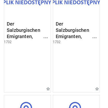
Der
Der
Salzburgischen
Salzburgischen
Emigranten,
Emigranten,
welche nach
welche nach
1732
1732
Koenigsberg
Koenigsberg
angekommen sind
angekommen sind
[Examen 3]
[Examen 27]