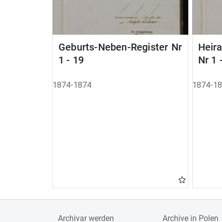
Geburts-Neben-Register Nr
Heir
1 - 19
Nr 1 
1874-1874
1874-1
Archivar werden
Archive in Polen