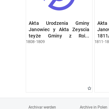
Akta Urodzenia Gminy
Akt
Janowiec y Akta Zeyscia
Jan
teyże Gminy z Roku
1811
jednego naypierwszego od
1808-1809
1811-1
1-go Maja 1808/9
Archivar werden
Archive in Polen