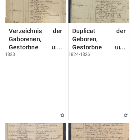
Verzeichnis der
Duplicat der
Gaborenen,
Geboren,
Gestorbne und
Gestorbne und
Capulirten
Getrauten
1823
1824-1826