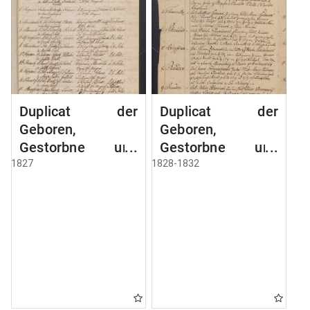
Duplicat der
Duplicat der
Geboren,
Geboren,
Gestorbne und
Gestorbne und
Getrauten
Getrauten
1827
1828-1832