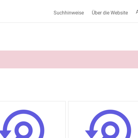
A
Suchhinweise
Über die Website