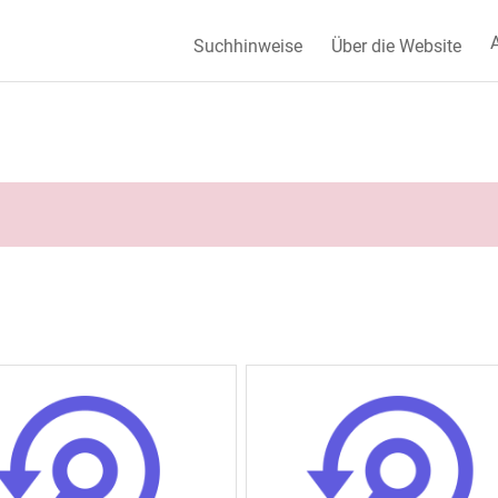
A
Suchhinweise
Über die Website