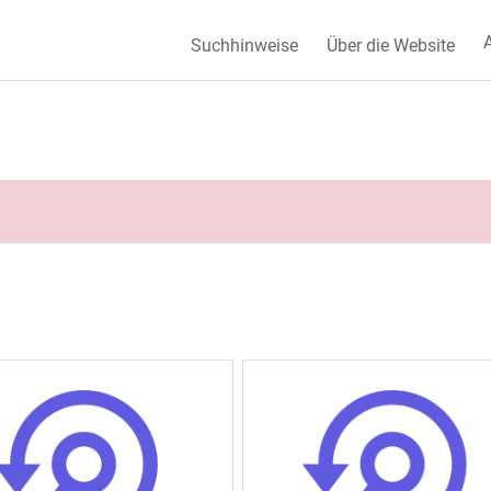
A
Suchhinweise
Über die Website