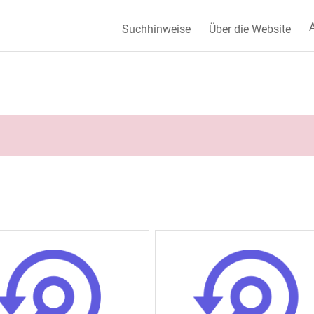
A
Suchhinweise
Über die Website