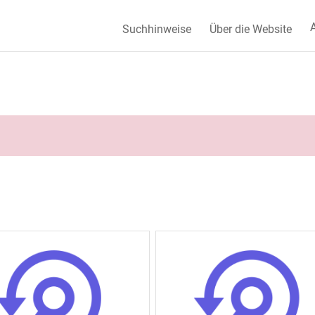
A
Suchhinweise
Über die Website