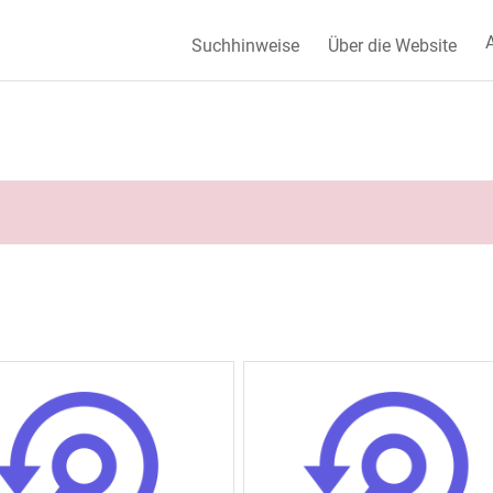
A
Suchhinweise
Über die Website