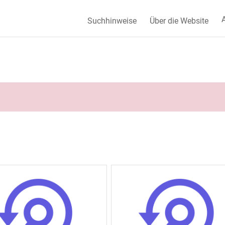
A
Suchhinweise
Über die Website