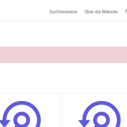
A
Suchhinweise
Über die Website