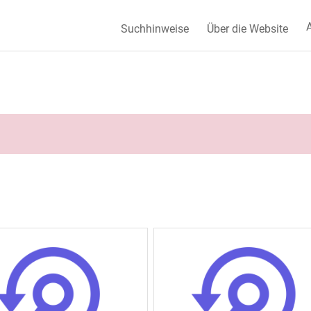
A
Suchhinweise
Über die Website