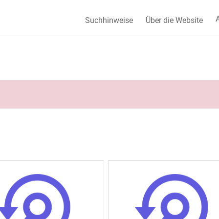
A
Suchhinweise
Über die Website