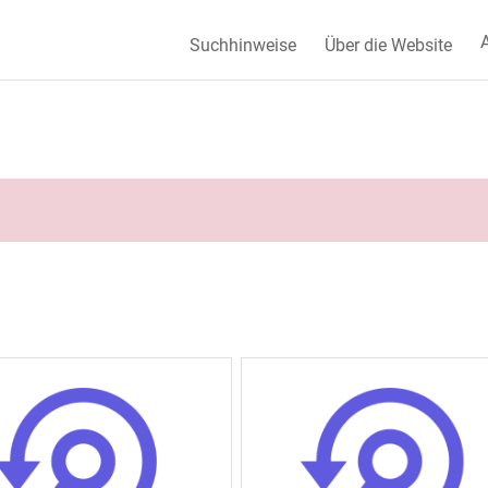
A
Suchhinweise
Über die Website