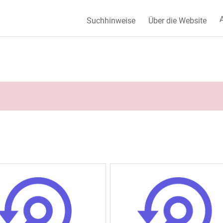
A
Suchhinweise
Über die Website