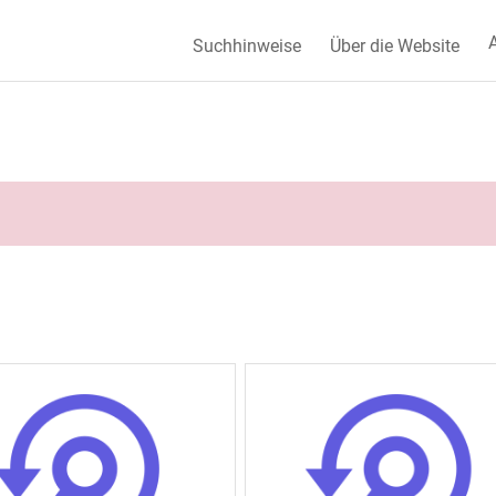
A
Suchhinweise
Über die Website