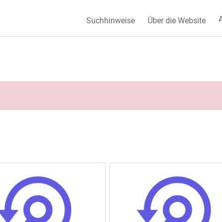
A
Suchhinweise
Über die Website