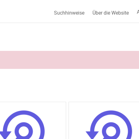
A
Suchhinweise
Über die Website