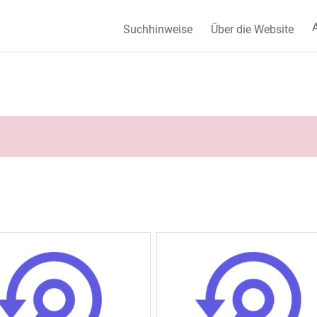
A
Suchhinweise
Über die Website