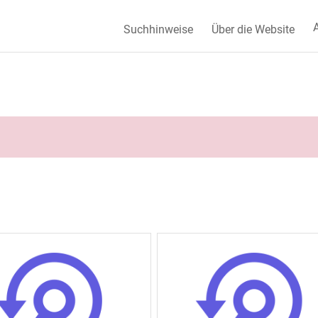
A
Suchhinweise
Über die Website