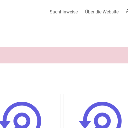
A
Suchhinweise
Über die Website