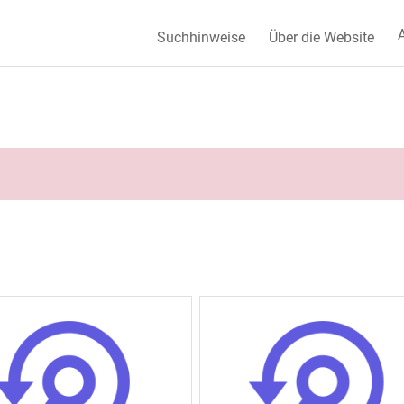
A
Suchhinweise
Über die Website