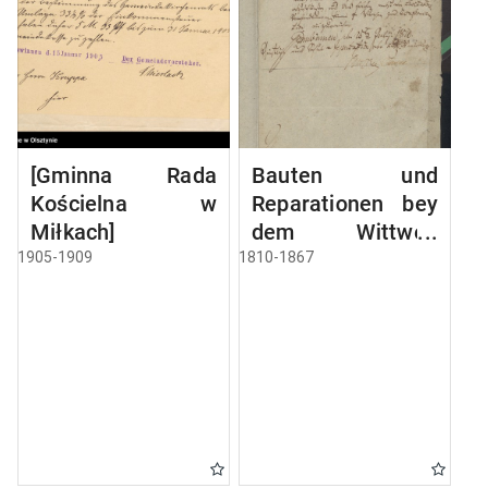
[Gminna Rada
Bauten und
Kościelna w
Reparationen bey
Miłkach]
dem Wittwen
Gebäude
1905-1909
1810-1867