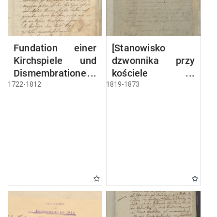
Fundation einer
[Stanowisko
Kirchspiele und
dzwonnika przy
Dismembrationen-
kościele w
Sache
Miłkach]
1722-1812
1819-1873