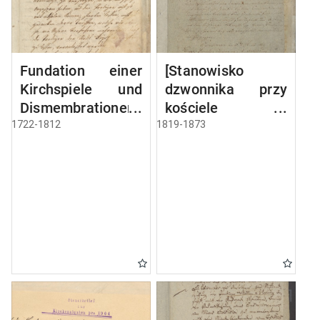
Fundation einer
[Stanowisko
Kirchspiele und
dzwonnika przy
Dismembrationen-
kościele w
Sache
Miłkach]
1722-1812
1819-1873