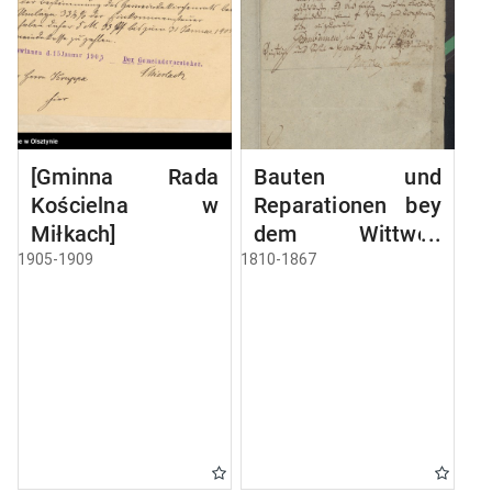
[Gminna Rada
Bauten und
Kościelna w
Reparationen bey
Miłkach]
dem Wittwen
Gebäude
1905-1909
1810-1867