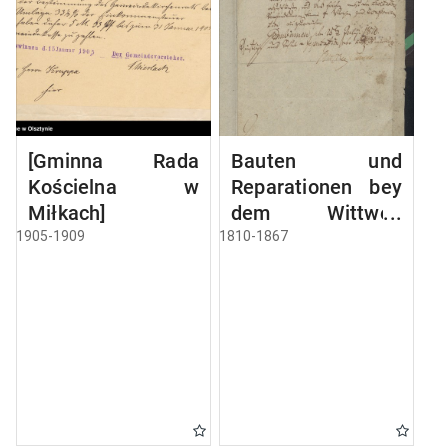
[Gminna Rada
Bauten und
Kościelna w
Reparationen bey
Miłkach]
dem Wittwen
Gebäude
1905-1909
1810-1867