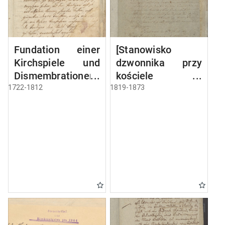
Fundation einer
[Stanowisko
Kirchspiele und
dzwonnika przy
Dismembrationen-
kościele w
Sache
Miłkach]
1722-1812
1819-1873