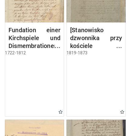
Fundation einer
[Stanowisko
Kirchspiele und
dzwonnika przy
Dismembrationen-
kościele w
Sache
Miłkach]
1722-1812
1819-1873