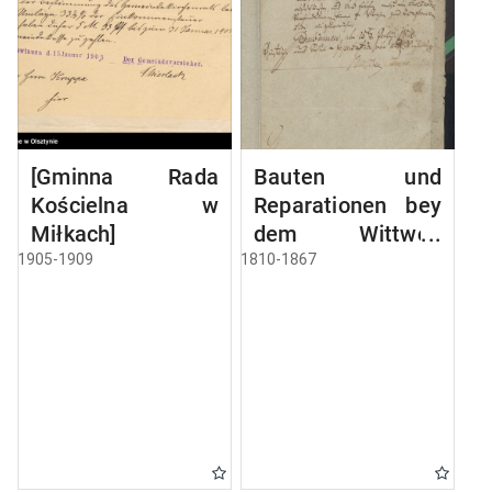
[Gminna Rada
Bauten und
Kościelna w
Reparationen bey
Miłkach]
dem Wittwen
Gebäude
1905-1909
1810-1867