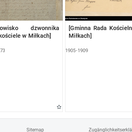
nowisko dzwonnika
[Gminna Rada Kościel
kościele w Miłkach]
Miłkach]
873
1905-1909
Sitemap
Zugänglichkeitserkl