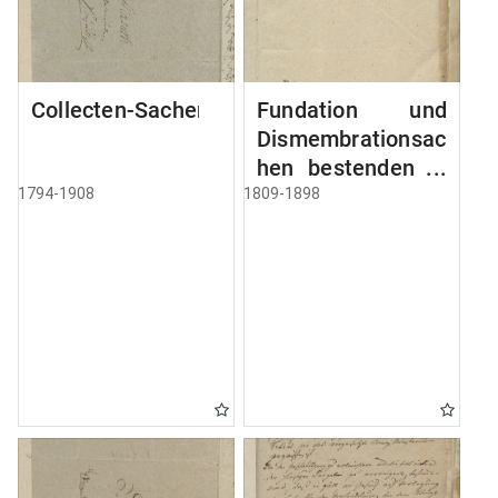
Collecten-Sachen
Fundation und
Dismembrationsac
hen bestenden in
Kirchspiel Nr 1
1794-1908
1809-1898
Fundation