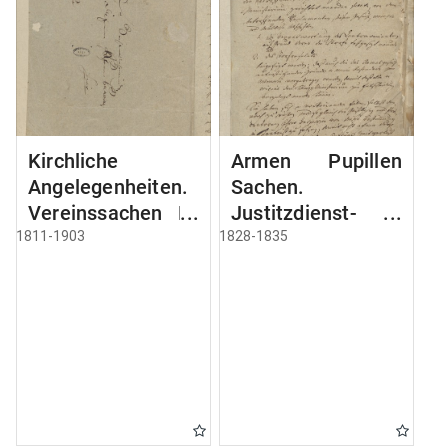
Kirchliche
Armen Pupillen
Angelegenheiten.
Sachen.
Vereinssachen Nr
Justitzdienst-
2 Bibel
Sachen usw.
1811-1903
1828-1835
Gesellschaft