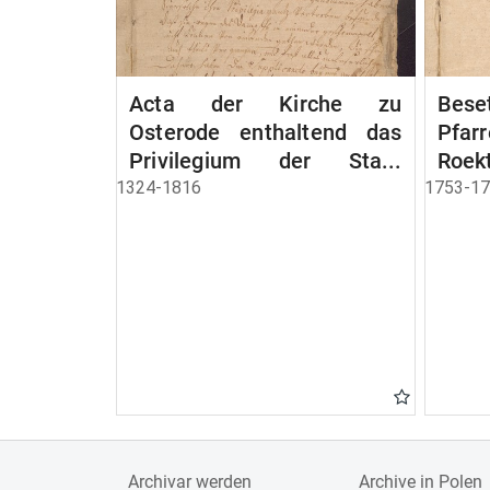
Acta der Kirche zu
Bese
Osterode enthaltend das
Pfa
Privilegium der Stadt
Roek
Osterode
1324-1816
1753-1
Archivar werden
Archive in Polen