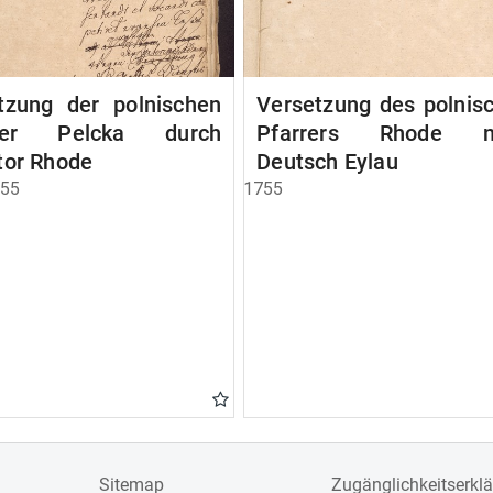
tzung der polnischen
Versetzung des polnis
rrer Pelcka durch
Pfarrers Rhode n
tor Rhode
Deutsch Eylau
755
1755
Sitemap
Zugänglichkeitserkl