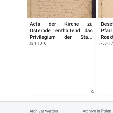
Acta der Kirche zu
Bese
Osterode enthaltend das
Pfa
Privilegium der Stadt
Roek
Osterode
1324-1816
1753-1
Archivar werden
Archive in Polen