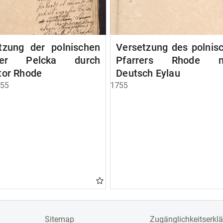
tzung der polnischen
Versetzung des polnis
rrer Pelcka durch
Pfarrers Rhode n
tor Rhode
Deutsch Eylau
755
1755
Sitemap
Zugänglichkeitserkl