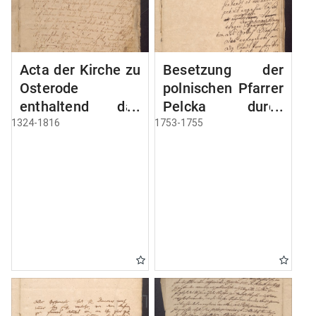
Acta der Kirche zu
Besetzung der
Osterode
polnischen Pfarrer
enthaltend das
Pelcka durch
Privilegium der
Roektor Rhode
1324-1816
1753-1755
Stadt Osterode