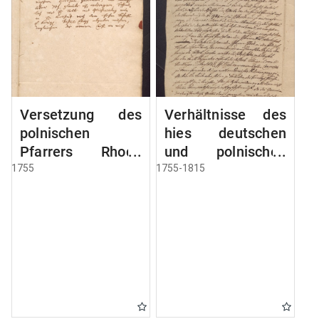
Versetzung des
Verhältnisse des
polnischen
hies deutschen
Pfarrers Rhode
und polnischen
nach Deutsch
Pfarrers
1755
1755-1815
Eylau