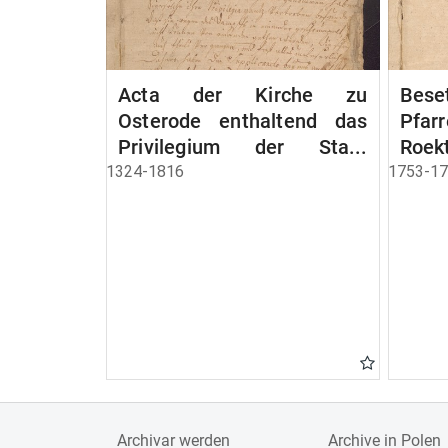
Acta der Kirche zu
Bese
Osterode enthaltend das
Pfa
Privilegium der Stadt
Roek
Osterode
1324-1816
1753-1
Archivar werden
Archive in Polen