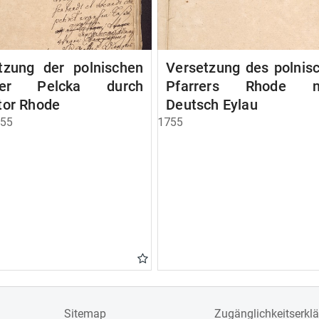
tzung der polnischen
Versetzung des polnis
rrer Pelcka durch
Pfarrers Rhode n
tor Rhode
Deutsch Eylau
755
1755
Sitemap
Zugänglichkeitserkl