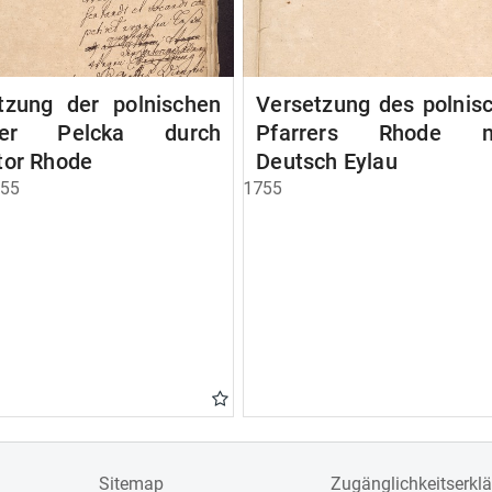
tzung der polnischen
Versetzung des polnis
rrer Pelcka durch
Pfarrers Rhode n
tor Rhode
Deutsch Eylau
755
1755
Sitemap
Zugänglichkeitserkl