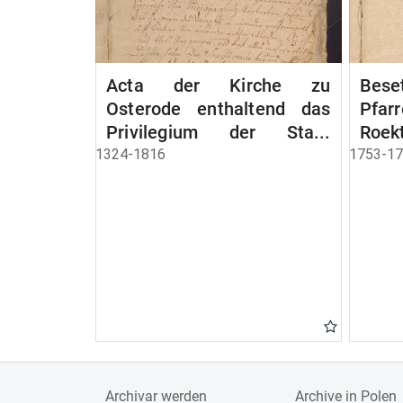
Acta der Kirche zu
Bese
Osterode enthaltend das
Pfa
Privilegium der Stadt
Roek
Osterode
1324-1816
1753-1
Archivar werden
Archive in Polen