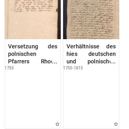
Versetzung des
Verhältnisse des
polnischen
hies deutschen
Pfarrers Rhode
und polnischen
nach Deutsch
Pfarrers
1755
1755-1815
Eylau