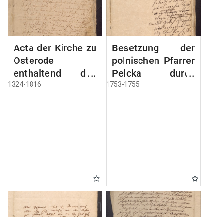
Acta der Kirche zu
Besetzung der
Osterode
polnischen Pfarrer
enthaltend das
Pelcka durch
Privilegium der
Roektor Rhode
1324-1816
1753-1755
Stadt Osterode