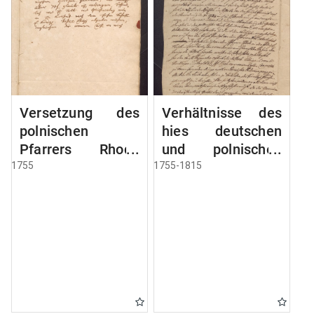
Versetzung des
Verhältnisse des
polnischen
hies deutschen
Pfarrers Rhode
und polnischen
nach Deutsch
Pfarrers
1755
1755-1815
Eylau