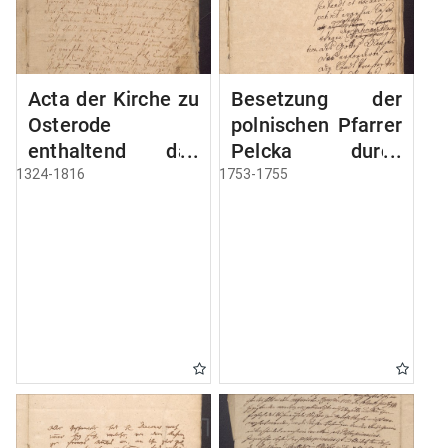
Acta der Kirche zu
Besetzung der
Osterode
polnischen Pfarrer
enthaltend das
Pelcka durch
Privilegium der
Roektor Rhode
1324-1816
1753-1755
Stadt Osterode