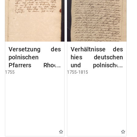
Versetzung des
Verhältnisse des
polnischen
hies deutschen
Pfarrers Rhode
und polnischen
nach Deutsch
Pfarrers
1755
1755-1815
Eylau