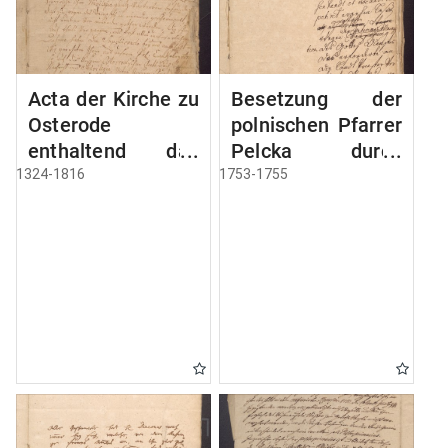
Acta der Kirche zu
Besetzung der
Osterode
polnischen Pfarrer
enthaltend das
Pelcka durch
Privilegium der
Roektor Rhode
1324-1816
1753-1755
Stadt Osterode